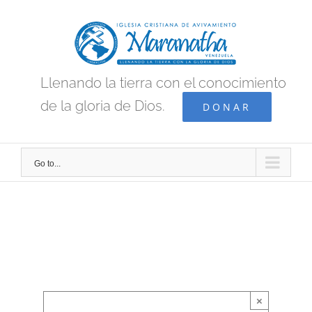
Skip
to
content
Llenando la tierra con el conocimiento
de la gloria de Dios.
DONAR
Go to...
×