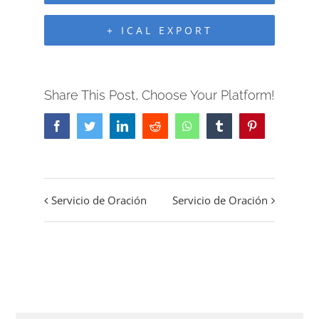
+ ICAL EXPORT
Share This Post, Choose Your Platform!
Facebook
Twitter
LinkedIn
Reddit
Whatsapp
Tumblr
Pinterest
Servicio de Oración
Servicio de Oración
Event
Navigation